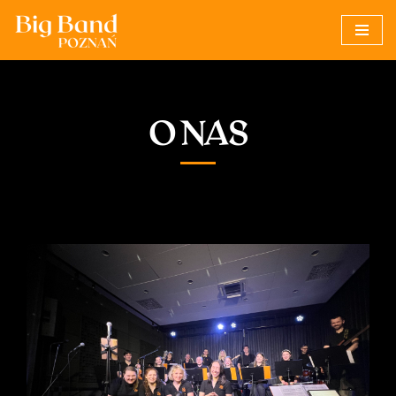
Przejdź
do
treści
O NAS